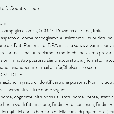
ate & Country House
com
, Campiglia d'Orcia, 53023, Provincia di Siena, Italia
 aspetto di come raccogliamo e utilizziamo i tuoi dati, hai
one dei Dati Personali o IDPA in Italia su
www.garantepriva
arci prima se hai un reclamo in modo che possiamo provare a
ioni in nostro possesso siano accurate e aggiornate. Fatec
iano inviandoci un'e-mail a
info@belsentiero.com
.
 SU DI TE
ormazione in grado di identificare una persona. Non include 
ati personali su di te come segue:
 nome, cognome, altri nomi utilizzati, nome utente, stato civi
l'indirizzo di fatturazione, l'indirizzo di consegna, l'indirizz
i dettagli del conto bancario e della carta di pagamento (cri