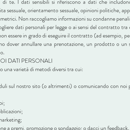
di te. I dati sensibili si riferiscono a dati che includon
 vita sessuale, orientamento sessuale, opinioni politiche, a
biometrici. Non raccogliamo informazioni su condanne penali 
liere dati personali per legge o ai sensi del contratto tra d
n essere in grado di eseguire il contratto (ad esempio, pe
remmo dover annullare una prenotazione, un prodotto o un s
o.
OI DATI PERSONALI
 una varietà di metodi diversi tra cui:
uli sul nostro sito (o altrimenti) o comunicando con noi p
oi;
bblicazioni;
 marketing;
one a premi, promozione o sondaggio; o dacci un feedback.