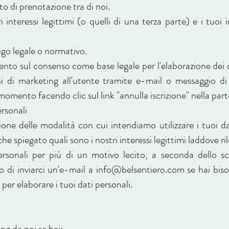
o di prenotazione tra di noi.
 interessi legittimi (o quelli di una terza parte) e i tuoi 
go legale o normativo.
nto sul consenso come base legale per l'elaborazione dei da
ni di marketing all'utente tramite e-mail o messaggio di t
omento facendo clic sul link "annulla iscrizione" nella part
ersonali
one delle modalità con cui intendiamo utilizzare i tuoi dat
 spiegato quali sono i nostri interessi legittimi laddove ril
ersonali per più di un motivo lecito, a seconda dello sc
mo di inviarci un'e-mail a
info@belsentiero.com
se hai biso
per elaborare i tuoi dati personali.
ng da noi se hai: