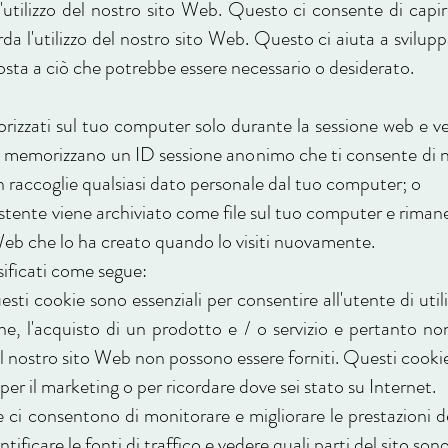
l'utilizzo del nostro sito Web. Questo ci consente di capire 
a l'utilizzo del nostro sito Web. Questo ci aiuta a svilupp
sposta a ciò che potrebbe essere necessario o desiderato.
rizzati sul tuo computer solo durante la sessione web e 
to memorizzano un ID sessione anonimo che ti consente di 
raccoglie qualsiasi dato personale dal tuo computer; o
stente viene archiviato come file sul tuo computer e rimane
 Web che lo ha creato quando lo visiti nuovamente.
sificati come segue:
ti cookie sono essenziali per consentire all'utente di util
e, l'acquisto di un prodotto e / o servizio e pertanto non
i sul nostro sito Web non possono essere forniti. Questi cook
per il marketing o per ricordare dove sei stato su Internet.
e ci consentono di monitorare e migliorare le prestazioni 
tificare le fonti di traffico e vedere quali parti del sito son